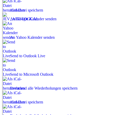
iCal-Datei speichern
An Google Kalender senden
An Yahoo Kalender senden
Send to Outlook Live
Send to Microsoft Outlook
Event und alle Wiederholungen speichern
iCal-Datei speichern