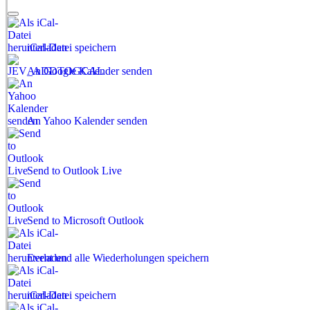
iCal-Datei speichern
An Google Kalender senden
An Yahoo Kalender senden
Send to Outlook Live
Send to Microsoft Outlook
Event und alle Wiederholungen speichern
iCal-Datei speichern