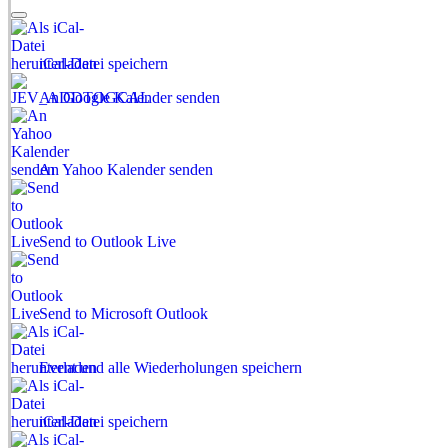
iCal-Datei speichern
An Google Kalender senden
An Yahoo Kalender senden
Send to Outlook Live
Send to Microsoft Outlook
Event und alle Wiederholungen speichern
iCal-Datei speichern