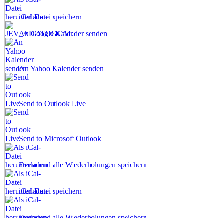
iCal-Datei speichern
An Google Kalender senden
An Yahoo Kalender senden
Send to Outlook Live
Send to Microsoft Outlook
Event und alle Wiederholungen speichern
iCal-Datei speichern
Event und alle Wiederholungen speichern