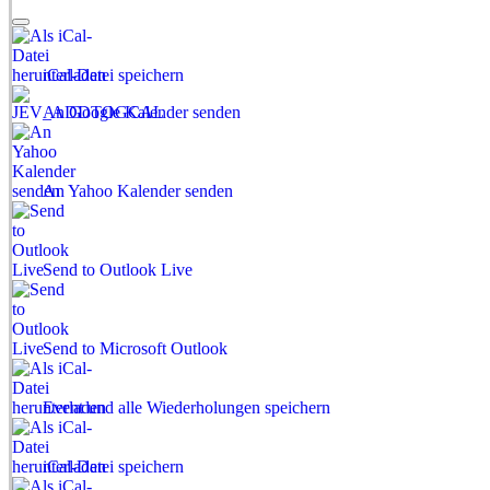
iCal-Datei speichern
An Google Kalender senden
An Yahoo Kalender senden
Send to Outlook Live
Send to Microsoft Outlook
Event und alle Wiederholungen speichern
iCal-Datei speichern