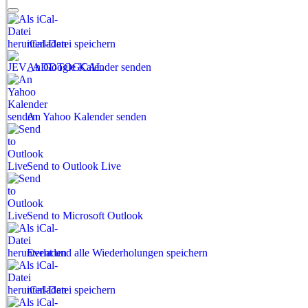
iCal-Datei speichern
An Google Kalender senden
An Yahoo Kalender senden
Send to Outlook Live
Send to Microsoft Outlook
Event und alle Wiederholungen speichern
iCal-Datei speichern