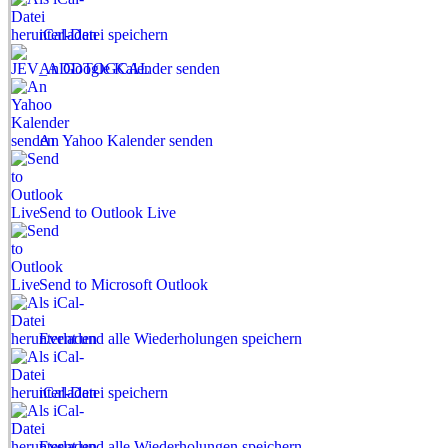
iCal-Datei speichern
An Google Kalender senden
An Yahoo Kalender senden
Send to Outlook Live
Send to Microsoft Outlook
Event und alle Wiederholungen speichern
iCal-Datei speichern
Event und alle Wiederholungen speichern