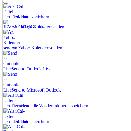
iCal-Datei speichern
An Google Kalender senden
An Yahoo Kalender senden
Send to Outlook Live
Send to Microsoft Outlook
Event und alle Wiederholungen speichern
iCal-Datei speichern