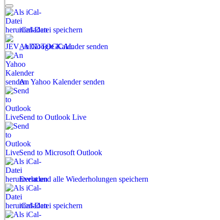
iCal-Datei speichern
An Google Kalender senden
An Yahoo Kalender senden
Send to Outlook Live
Send to Microsoft Outlook
Event und alle Wiederholungen speichern
iCal-Datei speichern