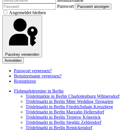
Benutzername
Passwort
Passwort anzeigen
Angemeldet bleiben
Passkey verwenden
Anmelden
Passwort vergessen?
Benutzername vergessen?
Registrieren
Flohmarkttermine in Berlin
Trödelmärkte in Berlin Charlottenburg Wilmersdorf
Trödelmarkt in Berlin Mitte Wedding Tiergarten
Trödelmarkt in Berlin Friedrichshain Kreuzberg
Trödelmarkt in Berlin Marzahn Hellersdorf
Trödelmarkt in Berlin Treptow Köpenick
Trödelmarkt in Berlin Steglitz Zehlendorf
Trödelmarkt in Berlin Reinickendorf