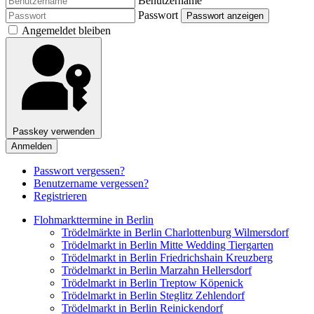
Benutzername
Passwort
Passwort anzeigen
Angemeldet bleiben
Passkey verwenden
Anmelden
Passwort vergessen?
Benutzername vergessen?
Registrieren
Flohmarkttermine in Berlin
Trödelmärkte in Berlin Charlottenburg Wilmersdorf
Trödelmarkt in Berlin Mitte Wedding Tiergarten
Trödelmarkt in Berlin Friedrichshain Kreuzberg
Trödelmarkt in Berlin Marzahn Hellersdorf
Trödelmarkt in Berlin Treptow Köpenick
Trödelmarkt in Berlin Steglitz Zehlendorf
Trödelmarkt in Berlin Reinickendorf