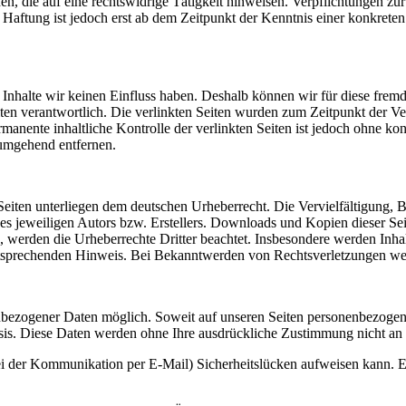
, die auf eine rechtswidrige Tätigkeit hinweisen. Verpflichtungen z
e Haftung ist jedoch erst ab dem Zeitpunkt der Kenntnis einer konkre
n Inhalte wir keinen Einfluss haben. Deshalb können wir für diese fre
 Seiten verantwortlich. Die verlinkten Seiten wurden zum Zeitpunkt der
manente inhaltliche Kontrolle der verlinkten Seiten ist jedoch ohne ko
umgehend entfernen.
n Seiten unterliegen dem deutschen Urheberrecht. Die Vervielfältigung,
 jeweiligen Autors bzw. Erstellers. Downloads und Kopien dieser Seite
n, werden die Urheberrechte Dritter beachtet. Insbesondere werden Inhal
tsprechenden Hinweis. Bei Bekanntwerden von Rechtsverletzungen wer
nbezogener Daten möglich. Soweit auf unseren Seiten personenbezogen
 Basis. Diese Daten werden ohne Ihre ausdrückliche Zustimmung nicht an
ei der Kommunikation per E-Mail) Sicherheitslücken aufweisen kann. Ei