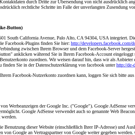
ontaktdaten durch Dritte zur Übersendung von nicht ausdrücklich ang
ausdrücklich rechtliche Schritte im Falle der unverlangten Zusendung 
ike-Button)
1601 South California Avenue, Palo Alto, CA 94304, USA integriert.
die Facebook-Plugins finden Sie hier:
http://developers.facebook.com/do
Verbindung zwischen Ihrem Browser und dem Facebook-Server hergestellt
tton" anklicken während Sie in Ihrem Facebook-Account eingeloggt sin
nutzerkonto zuordnen. Wir weisen darauf hin, dass wir als Anbieter d
u finden Sie in der Datenschutzerklärung von facebook unter
http://de
Ihrem Facebook-Nutzerkonto zuordnen kann, loggen Sie sich bitte au
 von Werbeanzeigen der Google Inc. ("Google"). Google AdSense verw
e ermöglicht. Google AdSense verwendet auch so genannte Web Beacon
t werden.
e Benutzung dieser Website (einschließlich Ihrer IP-Adresse) und Au
en von Google an Vertragspartner von Google weiter gegeben werden. 