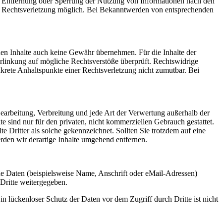
ur Entfernung oder Sperrung der Nutzung von Informationen nach den
ten Rechtsverletzung möglich. Bei Bekanntwerden von entsprechenden
mden Inhalte auch keine Gewähr übernehmen. Für die Inhalte der
 Verlinkung auf mögliche Rechtsverstöße überprüft. Rechtswidrige
nkrete Anhaltspunkte einer Rechtsverletzung nicht zumutbar. Bei
 Bearbeitung, Verbreitung und jede Art der Verwertung außerhalb der
 sind nur für den privaten, nicht kommerziellen Gebrauch gestattet.
te Dritter als solche gekennzeichnet. Sollten Sie trotzdem auf eine
den wir derartige Inhalte umgehend entfernen.
e Daten (beispielsweise Name, Anschrift oder eMail-Adressen)
 Dritte weitergegeben.
n lückenloser Schutz der Daten vor dem Zugriff durch Dritte ist nicht