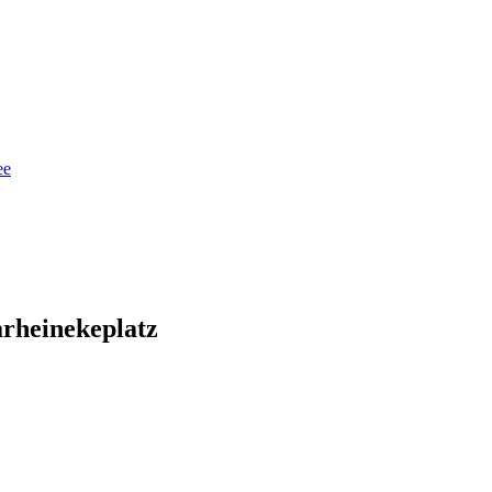
ee
rheinekeplatz